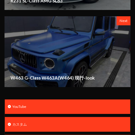
R231 SL-Class AMG SL63
Next
W463 G-Class W463A(W464) 現行-look
YouTube
カスタム