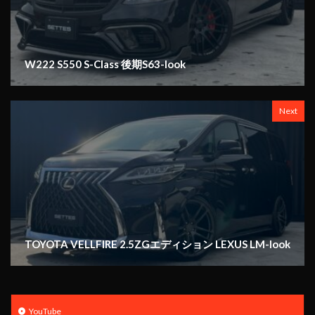
W222 S550 S-Class 後期S63-look
Next
TOYOTA VELLFIRE 2.5ZGエディション LEXUS LM-look
YouTube